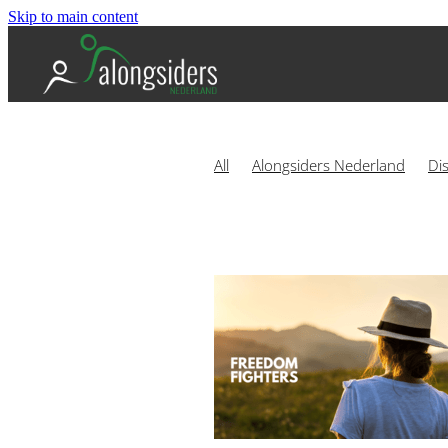
Skip to main content
All
Alongsiders Nederland
Di
Boek
Mart-Jan van der Maas
Alongsiders Europe
Alongsiders
Foppe Wiersma
Gebed
Getui
CVandaag
Groepsverwerkingen
Nederland
Next Move
Ouder
Samen optrekken
The Chosen
6 weken programma
Alongside
Barmhartigheid
BBQ
Belongi
Communicatie
Communicator
Delen
Dietrich Bonhoeffer
E
Freedom Fighters
Geestelijk ge
Hendrina Harmannij
Hoorzaam