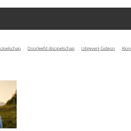
scipelschap
Doorleefd discipelschap
Uitgeverij Gideon
Alon
Alongsiders
Discipelschapsbeweging
Jezus volgen
 International
Alongsiders in Europa
Circle of courage
genis
Samen oplopen
Vacature
Almere
Alongsidersbew
Jongeren
Kerk
Kinderen
Leiders
Mattheüs 28
Mo
e zus
Proximity
Purpose
Relatie
Rotterdam
Toerusting
1 Korinthe 1
16-30 jaar
1780
rs Europa
Alongsiderstraining
Alpha Cursus
Barbeque
ng
Ben Griffioen
Bestuurders
Cambodja
CIP.nl
Commi
Connect
Daniel Vaders
Dankbaarheid
De cirkel van moe
enzaamheid
Empowerment
Erbij horen
Filemon Perotti
zond
Geloof
Genade
Groeien
Groningen
Grote Broer
heid
Independence
Intentie
Intentioneel
Intern
Inter