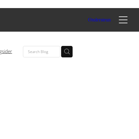
Ondersteun
gsider
eging
vement
tment
d
view