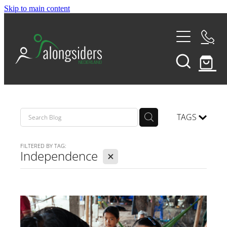
Skip to main content
THE 180
THE ALONGSIDERS SUNDAY
TAGS
COMPASS RETREATS
FILTERED BY TAG:
X
Independence
VISION TRIPS
D-POD CAST