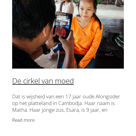
D-DAY
ONTDEK ALONGSIDERS
Shop
VERHALEN & INSPIRATIE
VOOR PARTNERS
Blog
De cirkel van moed
TEAM & BESTUUR
Dat is wijsheid van een 17 jaar oude Alongsider
My Account
ONDERSTEUN
op het platteland in Cambodja. Haar naam is
Matha. Haar jonge zus, Esara, is 9 jaar, en
samen zitten we in de schaduw van een houten
CONTACT
Read more
huis. Omdat Matha