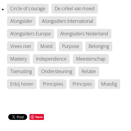
Circle of courage
De cirkel van moed
Alongsider
Alongsiders International
Alongsiders Europe
Alongsiders Nederland
Vrees niet
Moed
Purpose
Belonging
Mastery
Independence
Meesterschap
Toerusting
Ondersteuning
Relatie
Erbij horen
Principles
Principes
Moedig
Save