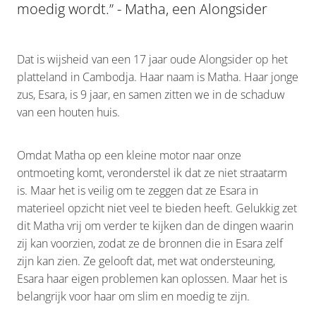
moedig wordt.” - Matha, een Alongsider
D-DAY
Dat is wijsheid van een 17 jaar oude Alongsider op het
platteland in Cambodja. Haar naam is Matha. Haar jonge
ONTDEK ALONGSIDERS
zus, Esara, is 9 jaar, en samen zitten we in de schaduw
van een houten huis.
Shop
VERHALEN & INSPIRATIE
Omdat Matha op een kleine motor naar onze
VOOR PARTNERS
ontmoeting komt, veronderstel ik dat ze niet straatarm
Blog
is. Maar het is veilig om te zeggen dat ze Esara in
TEAM & BESTUUR
materieel opzicht niet veel te bieden heeft. Gelukkig zet
dit Matha vrij om verder te kijken dan de dingen waarin
My Account
ONDERSTEUN
zij kan voorzien, zodat ze de bronnen die in Esara zelf
zijn kan zien. Ze gelooft dat, met wat ondersteuning,
CONTACT
Esara haar eigen problemen kan oplossen. Maar het is
belangrijk voor haar om slim en moedig te zijn.