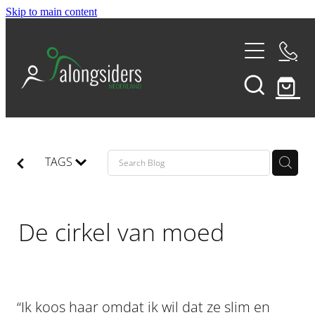
Skip to main content
THE 180
THE ALONGSIDERS SUNDAY
TAGS
COMPASS RETREATS
De cirkel van moed
VISION TRIPS
D-POD CAST
“Ik koos haar omdat ik wil dat ze slim en