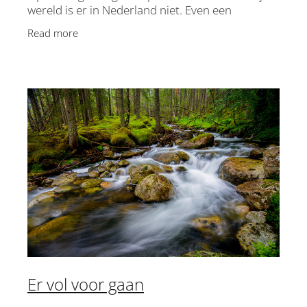
wereld is er in Nederland niet. Even een
disclaimer - daar gaat dit interview niet over. Als
Read more
je straks start z
Er vol voor gaan