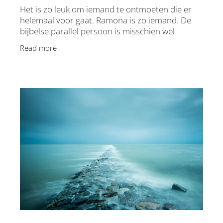
Het is zo leuk om iemand te ontmoeten die er
helemaal voor gaat. Ramona is zo iemand. De
bijbelse parallel persoon is misschien wel
Petrus, of in dit geval dan Petra… Petrus ging er
Read more
ook helemaal