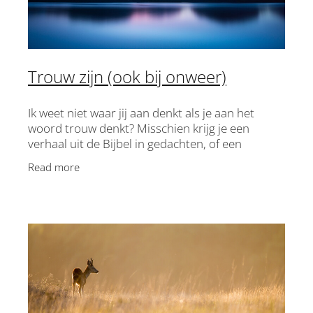
Trouw zijn (ook bij onweer)
Ik weet niet waar jij aan denkt als je aan het
woord trouw denkt? Misschien krijg je een
verhaal uit de Bijbel in gedachten, of een
persoon? Misschien een situatie waarin trouw
Read more
heel zichtbaar is