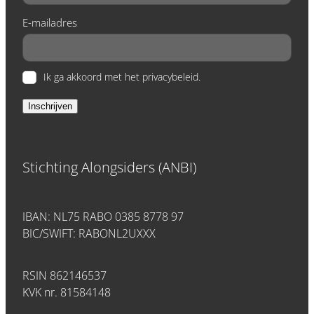
E-mailadres
Ik ga akkoord met het privacybeleid.
Inschrijven
Stichting Alongsiders (ANBI)
IBAN: NL75 RABO 0385 8778 97
BIC/SWIFT: RABONL2UXXX
RSIN 862146537
KVK nr. 81584148