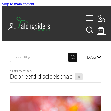
Skip to main content
THE 180
THE ALONGSIDERS SUNDAY
TAGS
COMPASS RETREATS
FILTERED BY TAG:
X
Doorleefd discipelschap
VISION TRIPS
D-POD CAST