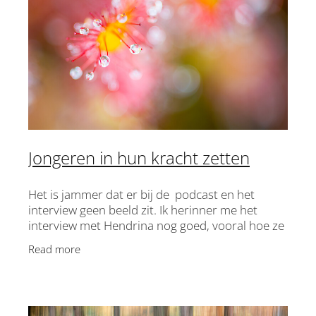
D-DAY
ONTDEK ALONGSIDERS
Shop
VERHALEN & INSPIRATIE
Jongeren in hun kracht zetten
VOOR PARTNERS
Blog
Het is jammer dat er bij de podcast en het
TEAM & BESTUUR
interview geen beeld zit. Ik herinner me het
interview met Hendrina nog goed, vooral hoe ze
My Account
ONDERSTEUN
stralend zat te vertellen over de jongeren
Read more
waarmee ze werkt.
CONTACT