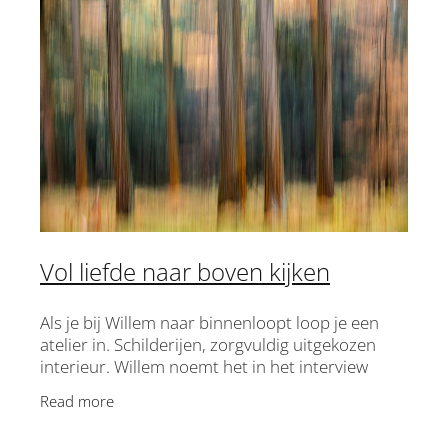
Vol liefde naar boven kijken
Als je bij Willem naar binnenloopt loop je een
atelier in. Schilderijen, zorgvuldig uitgekozen
interieur. Willem noemt het in het interview
oude rommel, maar ik denk daar anders over.
Read more
Oud of niet -