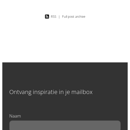
RSS
|
Full post archive
Ontvang inspiratie in je mailbox
Naam