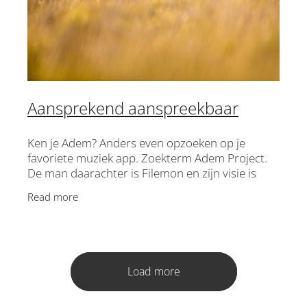
Aansprekend aanspreekbaar
Ken je Adem? Anders even opzoeken op je
favoriete muziek app. Zoekterm Adem Project.
De man daarachter is Filemon en zijn visie is
muziek maken voor de kerk. Op een eigentijdse
Read more
en mooie manier. Ik
Load more