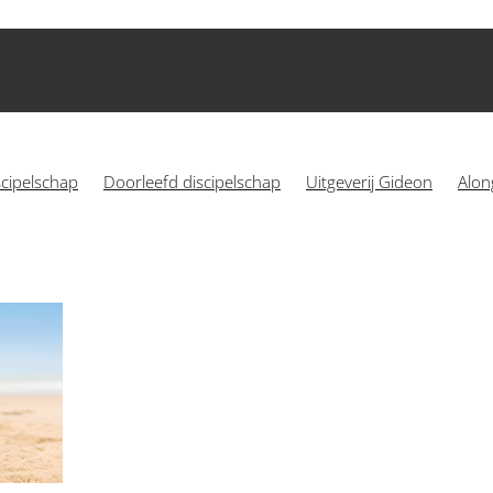
scipelschap
Doorleefd discipelschap
Uitgeverij Gideon
Alon
Alongsiders
Discipelschapsbeweging
Jezus volgen
 International
Alongsiders in Europa
Circle of courage
genis
Samen oplopen
Vacature
Almere
Alongsidersbew
Jongeren
Kerk
Kinderen
Leiders
Mattheüs 28
Mo
e zus
Proximity
Purpose
Relatie
Rotterdam
Toerusting
1 Korinthe 1
16-30 jaar
1780
rs Europa
Alongsiderstraining
Alpha Cursus
Barbeque
ng
Ben Griffioen
Bestuurders
Cambodja
CIP.nl
Commi
Connect
Daniel Vaders
Dankbaarheid
De cirkel van moe
enzaamheid
Empowerment
Erbij horen
Filemon Perotti
zond
Geloof
Genade
Groeien
Groningen
Grote Broer
heid
Independence
Intentie
Intentioneel
Intern
Inter