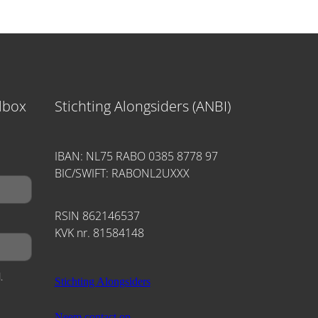
ilbox
Stichting Alongsiders (ANBI)
IBAN: NL75 RABO 0385 8778 97
BIC/SWIFT: RABONL2UXXX
RSIN 862146537
KVK nr. 81584148
.
Stichting Alongsiders
Neem contact op