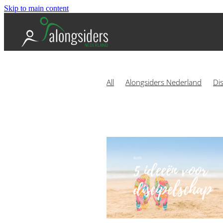
Skip to main content
All
Alongsiders Nederland
Di
Boek
Mart-Jan van der Maas
Alongsiders Europe
Alongsiders
Foppe Wiersma
Gebed
Getui
CVandaag
Groepsverwerkingen
Nederland
Next Move
Ouder
Samen optrekken
The Chosen
6 weken programma
Alongside
Barmhartigheid
BBQ
Belongi
Communicatie
Communicator
Delen
Dietrich Bonhoeffer
E
Freedom Fighters
Geestelijk ge
Hendrina Harmannij
Hoorzaam