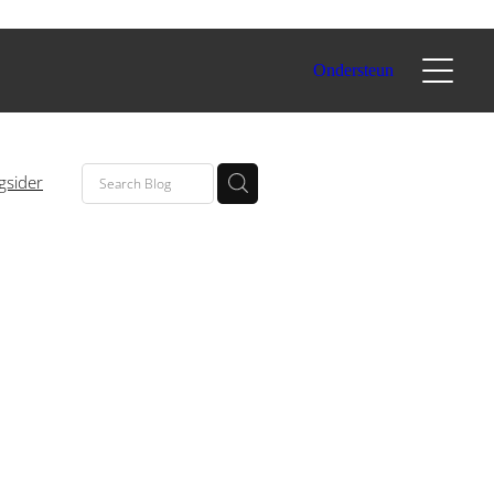
Ondersteun
gsider
eging
vement
tment
d
view