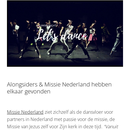
D-DAY
ONTDEK ALONGSIDERS
Shop
VERHALEN & INSPIRATIE
VOOR PARTNERS
Blog
Alongsiders & Missie Nederland hebben
TEAM & BESTUUR
elkaar gevonden
My Account
ONDERSTEUN
CONTACT
Missie Nederland
ziet zichzelf als de dansvloer voor
partners in Nederland met passie voor de missie, de
Missie van Jezus zelf voor Zijn kerk in deze tijd.
“Vanuit