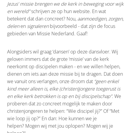
Jezus' missie brengen we de kerk in beweging voor wijk
en wereld”
schrijven ze op hun website. En wat
betekent dat dan concreet? Nou,
aanmoedigen
,
zorgen
,
delen
en
signaleren
bijvoorbeeld - dat zijn de focus
gebieden van Missie Nederland. Gaaf!
Alongsiders wil graag ‘dansen’ op deze dansvloer. Wij
geloven immers dat de grote ‘missie’ van de kerk
neerkomt op discipelen maken - en we willen helpen,
dienen om iets aan deze missie bij te dragen. Dat doen
we vanuit ons verlangen, onze droom dat
“geen enkel
kind meer alleen is, elke (christen)jongere toegerust is
en elke kerk betrokken is op en bij discipelschap”
. We
proberen dat zo concreet mogelijk te maken door
christenjongeren te helpen: “Wie discipel jij?” Of “Met
wie loop jij op?” En dan: Hoe kunnen we je
helpen? Mogen wij met jou oplopen? Mogen wij je