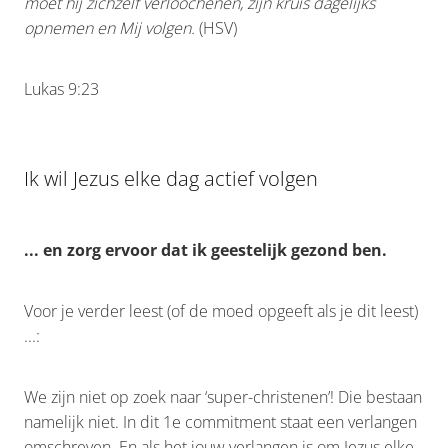
moet hij zichzelf verloochenen, zijn kruis dagelijks
opnemen en Mij volgen.
(HSV)
Lukas 9:23
Ik wil Jezus elke dag actief volgen
... en zorg ervoor dat ik geestelijk gezond ben.
Voor je verder leest (of de moed opgeeft als je dit leest)
...:
We zijn niet op zoek naar ‘super-christenen’! Die bestaan
namelijk niet. In dit 1e commitment staat een verlangen
omschreven. En als het jouw verlangen is om Jezus elke