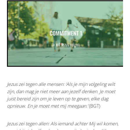
D-DAY
ONTDEK ALONGSIDERS
Shop
VERHALEN & INSPIRATIE
VOOR PARTNERS
Blog
TEAM & BESTUUR
Jezus zei tegen alle mensen: ‘Als je mijn volgeling wilt
zijn, dan mag je niet meer aan jezelf denken. Je moet
My Account
ONDERSTEUN
juist bereid zijn om je leven op te geven, elke dag
opnieuw. En je moet met mij meegaan.’
(BGT)
CONTACT
Jezus zei tegen allen: Als iemand achter Mij wil komen,