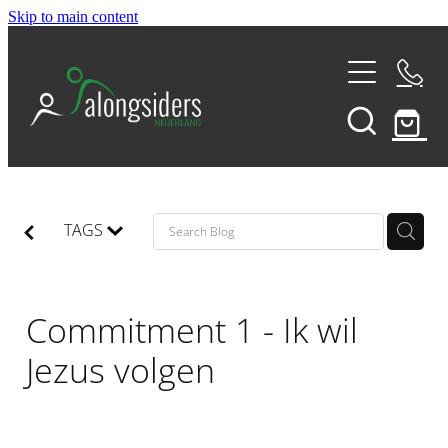
Skip to main content
THE 180
THE ALONGSIDERS SUNDAY
TAGS
COMPASS RETREATS
Commitment 1 - Ik wil
VISION TRIPS
Jezus volgen
D-POD CAST