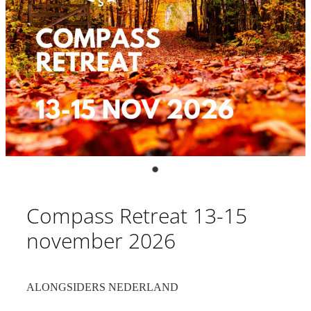
D-DAY
ONTDEK ALONGSIDERS
Shop
VERHALEN & INSPIRATIE
VOOR PARTNERS
Blog
TEAM & BESTUUR
Compass Retreat 13-15
My Account
ONDERSTEUN
november 2026
CONTACT
ALONGSIDERS NEDERLAND