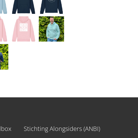
ilbox
Stichting Alongsiders (ANBI)