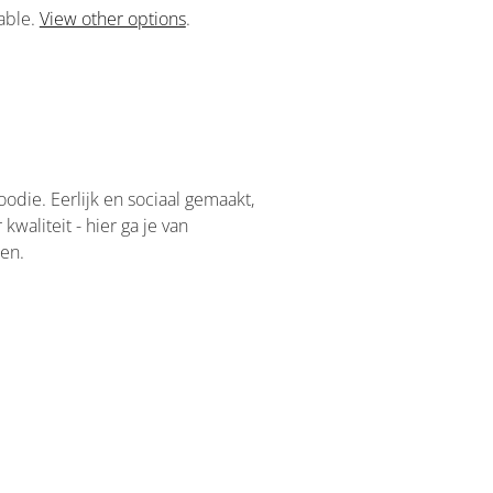
lable.
View other options
.
odie. Eerlijk en sociaal gemaakt,
kwaliteit - hier ga je van
ren.