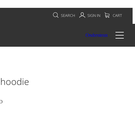
SEARCH
SIGN IN
CART
Ondersteun
 hoodie
D