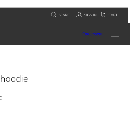
SEARCH
SIGN IN
CART
Ondersteun
 hoodie
D