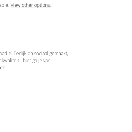
lable.
View other options
.
odie. Eerlijk en sociaal gemaakt,
kwaliteit - hier ga je van
ren.