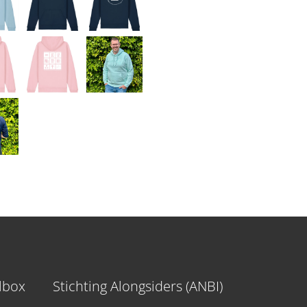
ilbox
Stichting Alongsiders (ANBI)