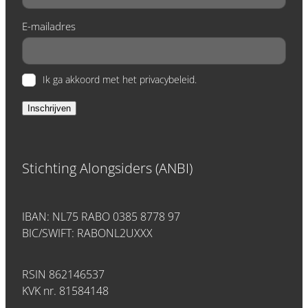
E-mailadres
Ik ga akkoord met het privacybeleid.
Inschrijven
Stichting Alongsiders (ANBI)
IBAN: NL75 RABO 0385 8778 97
BIC/SWIFT: RABONL2UXXX
RSIN 862146537
KVK nr. 81584148