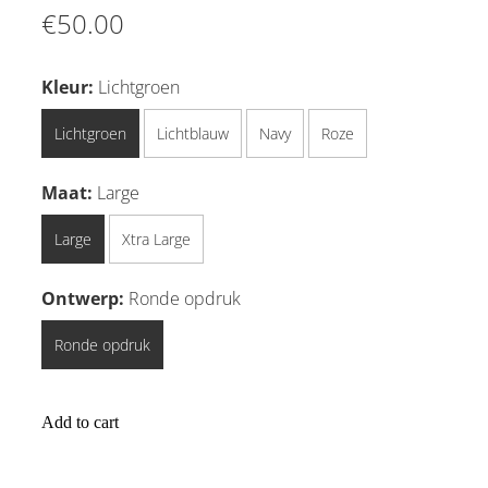
€50.00
Kleur:
Lichtgroen
Lichtgroen
Lichtblauw
Navy
Roze
Maat:
Large
Large
Xtra Large
Ontwerp:
Ronde opdruk
Ronde opdruk
Add to cart